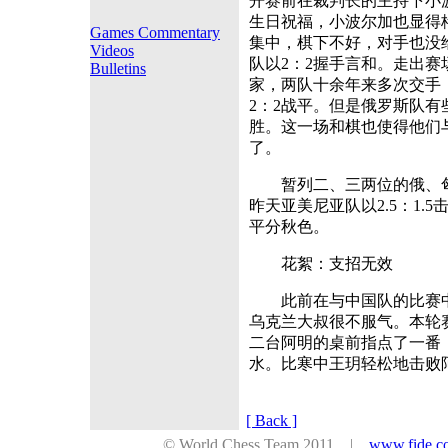
开赛前在裁判长的主持下小
生日祝福，小波尔加也显得
Games Commentary
集中，棋下不好，对手也没
Videos
队以2：2握手言和。走出
Bulletins
家，两队十余年来多次交手
2：2战平。但是俄罗斯队
胜。这一场和棋也使得他们
了。
暂列二、三两位的俄、匈
昨天亚美尼亚队以2.5：1
平分秋色。
花絮：支招无效
此前在与中国队的比赛中，
乌克兰大叔很不服气。本轮
二台阿明的桌前指点了一番
水。比寒中王玥轻松地击败阿
[ Back ]
© World Chess Team 2011 |
www.fide.c