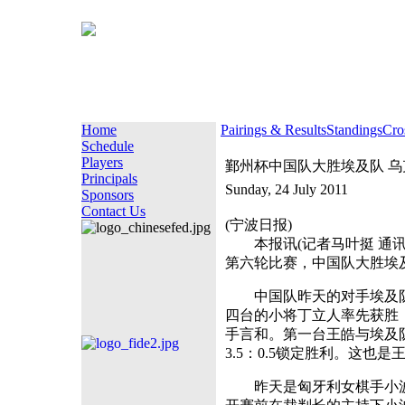
Home
Pairings & Results
Standings
Cro
Schedule
Players
鄞州杯中国队大胜埃及队 
Principals
Sunday, 24 July 2011
Sponsors
Contact Us
(宁波日报)
本报讯(记者马叶挺 通讯员
第六轮比赛，中国队大胜埃
中国队昨天的对手埃及队
四台的小将丁立人率先获胜
手言和。第一台王皓与埃及
3.5：0.5锁定胜利。这
昨天是匈牙利女棋手小波尔