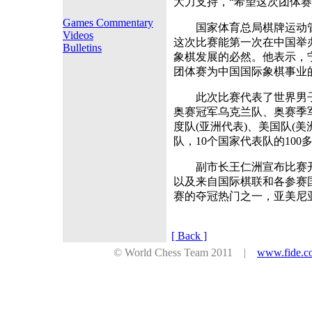
大力支持，“希望这次团体
Games Commentary
国家体育总局棋牌运动管
Videos
这次比赛能第一次在中国举
Bulletins
象棋发展的必然。他表示，
团体赛为中国国际象棋事业
此次比赛代表了世界男子
奥赛冠军乌克兰队、奥赛季
度队(亚洲代表)、美国队(
队，10个国家代表队的10
副市长王仁洲宣布比赛开
以及来自国际棋联和各参赛
赛的夺冠热门之一，亚美尼
[ Back ]
© World Chess Team 2011 |
www.fide.c