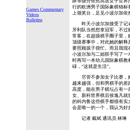
际等级分依然高居女子世界
行的欧洲男子国际象棋锦标
Games Commentary
上领奖台，足见小波尔加依
Videos
Bulletins
昨天小波尔加接受了记者
牙利队当然想拿冠军，不过
常客，在超级棋手圈子里，
顶级赛事中，对此她的解释
要照顾孩子很忙。而且我现
小波尔加与二姐联手写了一
时再写一本幼儿国际象棋教
碌，“这就是生活”。
尽管不参加女子比赛，她
越来越强，但和男棋手的差
高度，能在男子棋坛占有一
女、新科世界棋后侯逸凡就
的科内鲁这些棋手都很有实
会是唯一的一个，我认为好
记者 戴斌 通讯员 林琳